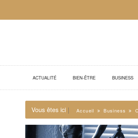
Skip
to
content
ACTUALITÉ
BIEN-ÊTRE
BUSINESS
Vous êtes ici
Accueil
Business
C