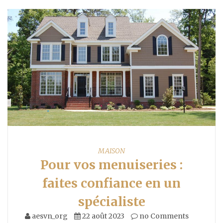
MAISON
Pour vos menuiseries :
faites confiance en un
spécialiste
aesvn_org
22 août 2023
no Comments