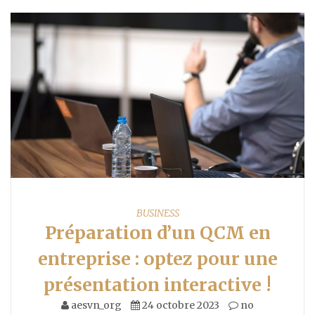
BUSINESS
Préparation d’un QCM en
entreprise : optez pour une
présentation interactive !
aesvn_org
24 octobre 2023
no